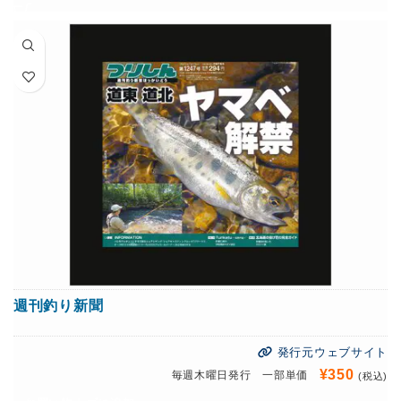
週刊釣り新聞
発行元ウェブサイト
¥
350
毎週木曜日発行 一部単価
(税込)