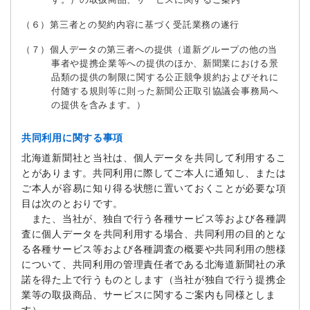
（６）第三者との契約内容に基づく受託業務の遂行
（７）個人データの第三者への提供（道新グループの他の当
事者や提携企業等への提供のほか、新聞業における景
品類の提供の制限に関する公正競争規約およぴそれに
付随する規則等に則った新聞公正取引協議会事務局へ
の提供を含みます。）
共同利用に関する事項
北海道新聞社と当社は、個人データを共同して利用するこ
とがあります。共同利用に際してご本人に通知し、または
ご本人が容易に知り得る状態に置いておくことが必要な項
目は次のとおりです。
また、当社が、独自で行う各種サービス等および各種調
査に個人データを共同利用する場合、共同利用の目的とな
る各種サービス等および各種調査の概要や共同利用の態様
について、共同利用の管理責任者である北海道新聞社の承
諾を得た上で行うものとします（当社が独自で行う提携企
業等の取扱商品、サービスに関するご案内も同様としま