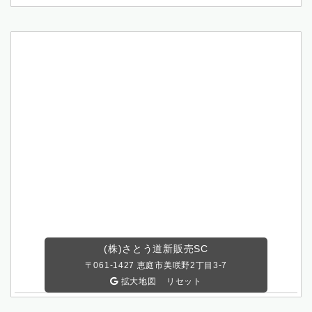
(株)さとう道新販売SC
〒061-1427
恵庭市美咲野2丁目3-7
拡大地図
リセット