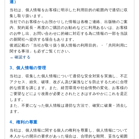
連）
当社は、個人情報をお客様に明示した利用目的の範囲内で適切に収
集し取り扱います。
当社でのお客様からお預かりした情報は各種ご連絡、出版物のご案
内、契約延長・再度のご購読のお勧めなどに利用あるいは、お客様
のお申し出、お問い合わせに的確に対応する為に情報の一部を当該
の新聞社へ提供する場合もあります。
後述記載の「当社が取り扱う個人情報の利用目的」・「共同利用に
関する事項」も必ずご覧ください。
→ 確認する
3、個人情報の管理
当社は、収集した個人情報について適切な安全対策を実施し、不正
アクセス、紛失、破壊、改ざん及び漏洩などを防止するために合理
的な措置を講じます。また、経営環境や社会情勢の変化、お客様の
ご要望などにより改善が必要とされたときはすみやかにこれを是正
します。
また、不要になった個人情報は適切な方法で、確実に破棄・消去し
ます。
4、権利の尊重
当社は、個人情報に関する個人の権利を尊重し、個人情報について
本人からの開示の要求があった場合は、合理的な期間、妥当な範囲