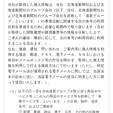
当社が取得した個人情報は、当社、北海道新聞社および北
海道新聞社のグループ会社（以下、当社、北海道新聞社お
よび北海道新聞社のグループ会社を総称して「道新グルー
プ」といいます。）の事業活動に関連する次の各号の利用
目的を達成するために必要な範囲内で取り扱います（当社
が取得した閲覧履歴や購買履歴等の情報を分析した上で、
ご本人の趣味・嗜好に応じて、次の各号の利用目的に利用
することを含みます。）。
なお、連絡、通知、問い合わせ、ご案内等に個人情報を利
用する場合、郵送、ＦＡＸ、電子メール、ＳＮＳにおける
発信やメールボックス等の方法を間わず、取得した個人情
報を利用して行える連絡方法にて行います（ただし、特定
電子メール法が適用される電子メールに関しては、当該法
令の定めに従い、当該電子メールの送信に同意した方に限
って送信いたします。）。
（１）以下の①～⑤を含め道新グループが取り扱う商品やサ
ービス等（これらの商品やサービス等を総称して「各
種サービス等」といいます。）の企画、制作、提供、
送付、およぴご連絡等
① 新聞、書籍、雑誌、冊子、広告、その他の出版物