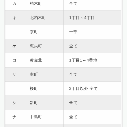
カ
柏木町
全て
キ
北柏木町
1丁目～4丁目
京町
一部
ケ
恵央町
全て
コ
黄金北
1丁目1～4番地
サ
幸町
全て
桜町
3丁目以外 全て
シ
新町
全て
ナ
中島町
全て