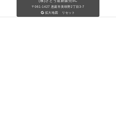
(株)さとう道新販売SC
〒061-1427
恵庭市美咲野2丁目3-7
拡大地図
リセット