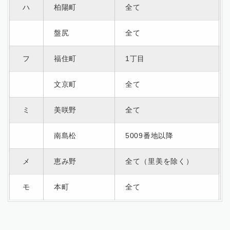
ハ
柏陽町
全て
盤尻
全て
フ
福住町
1丁目
文京町
全て
ミ
美咲野
全て
南島松
5009番地以降
メ
恵み野
全て（里美を除く）
モ
本町
全て